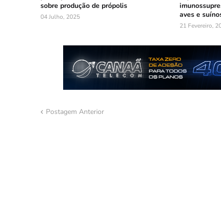
sobre produção de própolis
imunossupre
aves e suíno
04 Julho, 2025
21 Fevereiro, 2
Postagem Anterior