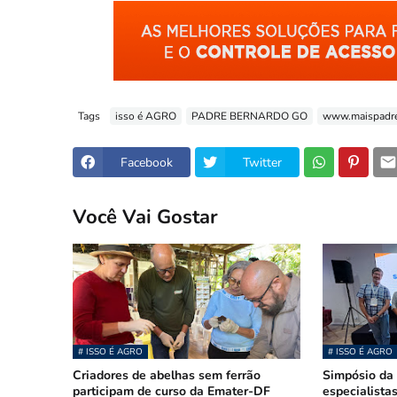
Tags
isso é AGRO
PADRE BERNARDO GO
www.maispadre
Facebook
Twitter
Você Vai Gostar
# ISSO É AGRO
# ISSO É AGRO
Criadores de abelhas sem ferrão
Simpósio da
participam de curso da Emater-DF
especialista