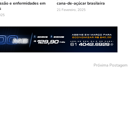
ssão e enfermidades em
cana-de-açúcar brasileira
s
21 Fevereiro, 2025
025
Próxima Postagem