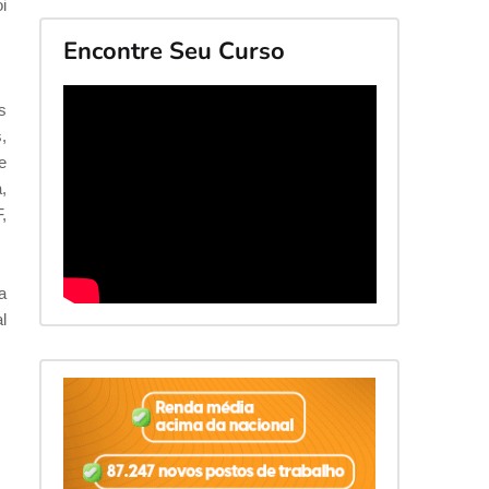
i
Encontre Seu Curso
s
,
e
,
,
a
l