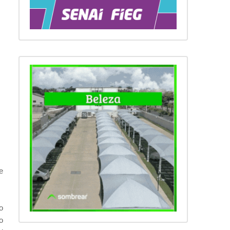
e
o
o