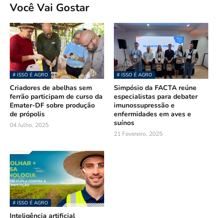
Você Vai Gostar
# ISSO É AGRO
# ISSO É AGRO
Criadores de abelhas sem
Simpósio da FACTA reúne
ferrão participam de curso da
especialistas para debater
Emater-DF sobre produção
imunossupressão e
de própolis
enfermidades em aves e
suínos
04 Julho, 2025
21 Fevereiro, 2025
# ISSO É AGRO
Inteligência artificial