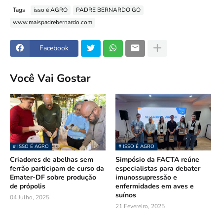
Tags
isso é AGRO
PADRE BERNARDO GO
www.maispadrebernardo.com
Facebook
Você Vai Gostar
# ISSO É AGRO
# ISSO É AGRO
Criadores de abelhas sem
Simpósio da FACTA reúne
ferrão participam de curso da
especialistas para debater
Emater-DF sobre produção
imunossupressão e
de própolis
enfermidades em aves e
suínos
04 Julho, 2025
21 Fevereiro, 2025